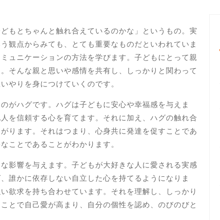
子どもとちゃんと触れ合えているのかな」というもの。実
いう観点からみても、とても重要なものだといわれていま
コミュニケーションの方法を学びます。子どもにとって親
す。そんな親と思いや感情を共有し、しっかりと関わって
思いやりを身につけていくのです。
るのがハグです。ハグは子どもに安心や幸福感を与えま
他人を信頼する心を育てます。それに加え、ハグの触れ合
ながります。それはつまり、心身共に発達を促すことであ
要なことであることがわかります。
きな影響を与えます。子どもが大好きな人に愛される実感
ば、誰かに依存しない自立した心を持てるようになりま
強い欲求を持ち合わせています。それを理解し、しっかり
ることで自己愛が高まり、自分の個性を認め、のびのびと