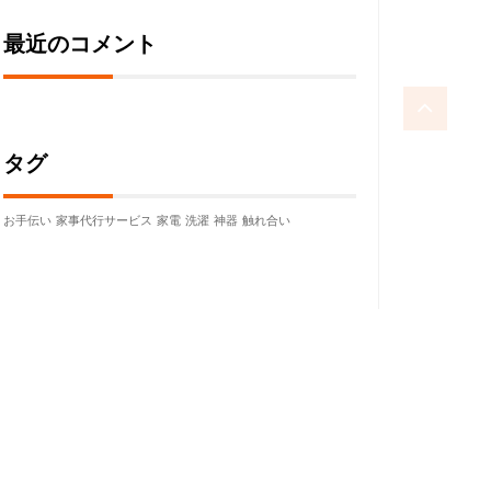
最近のコメント
タグ
お手伝い
家事代行サービス
家電
洗濯
神器
触れ合い
yon Themes
.